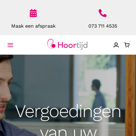
Ga
naar
inhoud
Maak een afspraak
073 711 4535
Toggle
Navigatie
Home
Over Ons
Toestellen
Vergoedingen
Bescherming
van uw