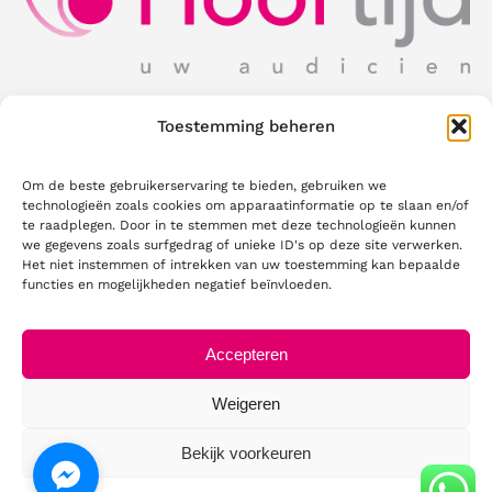
Schrijf in voor onze nieuwsbrief!
Toestemming beheren
Ontvang als eerste nieuws over Hoortijd,
productupdates, acties en handige tips
rechtstreeks in uw mailbox.
Om de beste gebruikerservaring te bieden, gebruiken we
technologieën zoals cookies om apparaatinformatie op te slaan en/of
te raadplegen. Door in te stemmen met deze technologieën kunnen
we gegevens zoals surfgedrag of unieke ID's op deze site verwerken.
Uw e-mailadres
Het niet instemmen of intrekken van uw toestemming kan bepaalde
functies en mogelijkheden negatief beïnvloeden.
Accepteren
Versturen
Weigeren
Bekijk voorkeuren
© 2026 - 2026 •
Privacyverklaring
• All Rights Reserved