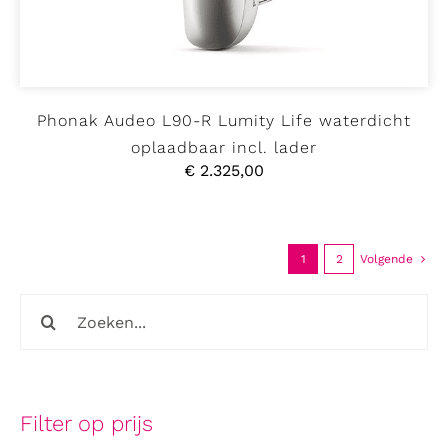
Phonak Audeo L90-R Lumity Life waterdicht
oplaadbaar incl. lader
€
2.325,00
1
2
Volgende
Zoeken
naar:
Filter op prijs