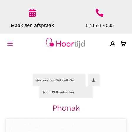
Ga
naar
inhoud
Maak een afspraak
073 711 4535
Toggle
Navigatie
Home
Over Ons
Sorteer op
Default Order
Toon
12 Producten
Toestellen
Phonak
Bescherming