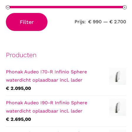
Filter
Prijs:
€ 990
—
€ 2.700
Min.
Max.
prijs
prijs
Producten
Phonak Audeo I70-R Infinio Sphere
waterdicht oplaadbaar incl. lader
€
2.095,00
Phonak Audeo I90-R Infinio Sphere
waterdicht oplaadbaar incl. lader
€
2.695,00