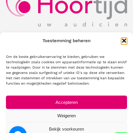
Schrijf in voor onze nieuwsbrief!
Toestemming beheren
Ontvang als eerste nieuws over Hoortijd,
productupdates, acties en handige tips
rechtstreeks in uw mailbox.
Om de beste gebruikerservaring te bieden, gebruiken we
technologieën zoals cookies om apparaatinformatie op te slaan en/of
te raadplegen. Door in te stemmen met deze technologieën kunnen
we gegevens zoals surfgedrag of unieke ID's op deze site verwerken.
Uw e-mailadres
Het niet instemmen of intrekken van uw toestemming kan bepaalde
functies en mogelijkheden negatief beïnvloeden.
Accepteren
Versturen
Weigeren
Bekijk voorkeuren
© 2026 - 2026 •
Privacyverklaring
• All Rights Reserved