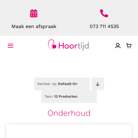
Ga
naar
inhoud
Maak een afspraak
073 711 4535
Toggle
Navigatie
Home
Over Ons
Sorteer op
Default Order
Toon
12 Producten
Toestellen
Onderhoud
Bescherming