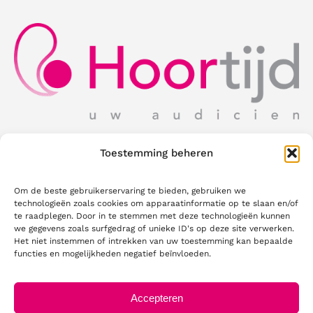
Schrijf in voor onze nieuwsbrief!
Toestemming beheren
Ontvang als eerste nieuws over Hoortijd,
productupdates, acties en handige tips
rechtstreeks in uw mailbox.
Om de beste gebruikerservaring te bieden, gebruiken we
technologieën zoals cookies om apparaatinformatie op te slaan en/of
te raadplegen. Door in te stemmen met deze technologieën kunnen
we gegevens zoals surfgedrag of unieke ID's op deze site verwerken.
Uw e-mailadres
Het niet instemmen of intrekken van uw toestemming kan bepaalde
functies en mogelijkheden negatief beïnvloeden.
Accepteren
Versturen