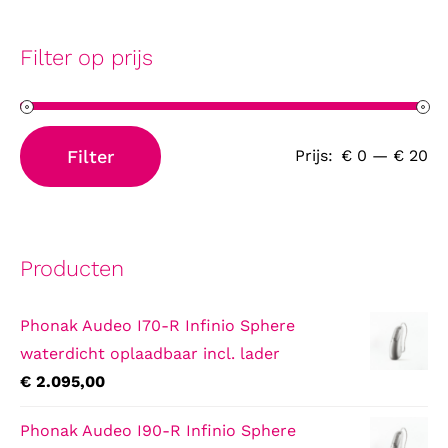
Filter op prijs
Filter
Prijs:
€ 0
—
€ 20
Min.
Max.
prijs
prijs
Producten
Phonak Audeo I70-R Infinio Sphere
waterdicht oplaadbaar incl. lader
€
2.095,00
Phonak Audeo I90-R Infinio Sphere